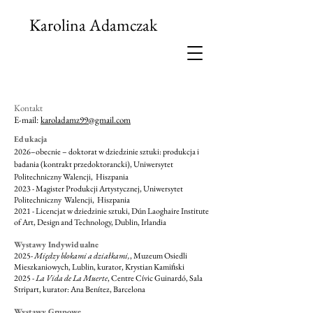
Karolina Adamczak
Kontakt
E-mail:
karoladamz99@gmail.com
Edukacja
2026–obecnie – doktorat w dziedzinie sztuki: produkcja i
badania (kontrakt przedoktorancki), Uniwersytet
Politechniczny Walencji, Hiszpania
2023 - Magister Produkcji Artystycznej, Uniwersytet
Politechniczny Walencji, Hiszpania
2021 - Licencjat w dziedzinie sztuki, Dún Laoghaire Institute
of Art, Design and Technology, Dublin, Irlandia
Wystawy Indywidualne
2025-
Między blokami a działkami,
, Muzeum Osiedli
Mieszkaniowych, Lublin, kurator, Krystian Kamiński
2025 -
La Vida de La Muerte
, Centre Cívic Guinardó, Sala
Stripart, kurator: Ana Benítez, Barcelona
Wystawy Grupowe