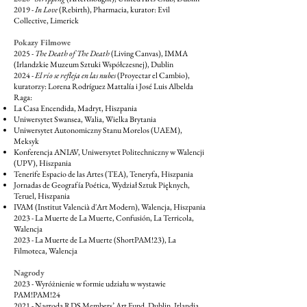
2019 -
In Love
(Rebirth), Pharmacia, kurator: Evil
Collective, Limerick
Pokazy Filmowe
2025 -
The Death of The Death
(Living Canvas), IMMA
(Irlandzkie Muzeum Sztuki Współczesnej), Dublin
2024 -
El río se refleja en las nubes
(Proyectar el Cambio),
kuratorzy: Lorena Rodríguez Mattalía i José Luis Albelda
Raga:
La Casa Encendida, Madryt, Hiszpania
Uniwersytet Swansea, Walia, Wielka Brytania
Uniwersytet Autonomiczny Stanu Morelos (UAEM),
Meksyk
Konferencja ANIAV, Uniwersytet Politechniczny w Walencji
(UPV), Hiszpania
Tenerife Espacio de las Artes (TEA), Teneryfa, Hiszpania
Jornadas de Geografía Poética, Wydział Sztuk Pięknych,
Teruel, Hiszpania
IVAM (Institut Valencià d'Art Modern), Walencja, Hiszpania
2023 - La Muerte de La Muerte, Confusión, La Terricola,
Walencja
2023 - La Muerte de La Muerte (ShortPAM!23), La
Filmoteca, Walencja
Nagrody
2023 - Wyróżnienie w formie udziału w wystawie
PAM!PAM!24
2021 - Nagroda RDS Members’ Art Fund, Dublin, Irlandia