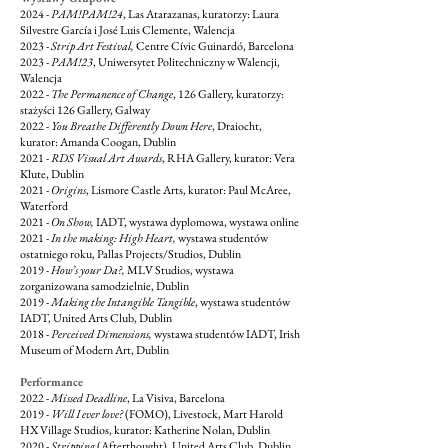
2024 -
PAM!PAM!24
, Las Atarazanas, kuratorzy: Laura
Silvestre García i José Luis Clemente, Walencja
2023 -
Strip Art Festival,
Centre Cívic Guinardó, Barcelona
2023 -
PAM!23
, Uniwersytet Politechniczny w Walencji,
Walencja
2022 -
The Permanence of Change
, 126 Gallery, kuratorzy:
stażyści 126 Gallery, Galway
2022 -
You Breathe Differently Down Here
, Draiocht,
kurator: Amanda Coogan, Dublin
2021 -
RDS Visual Art Awards
, RHA Gallery, kurator: Vera
Klute, Dublin
2021 -
Origins
, Lismore Castle Arts, kurator: Paul McAree,
Waterford
2021 -
On Show,
IADT, wystawa dyplomowa, wystawa online
2021 -
In the making: High Heart,
wystawa studentów
ostatniego roku, Pallas Projects/Studios, Dublin
2019 -
How’s your Da?,
MLV Studios, wystawa
zorganizowana samodzielnie, Dublin
2019 -
Making the Intangible Tangible
, wystawa studentów
IADT, United Arts Club, Dublin
2018 -
Perceived Dimensions,
wystawa studentów IADT, Irish
Museum of Modern Art, Dublin
Performance
2022 -
Missed Deadline
, La Visiva, Barcelona
2019 -
Will I ever love?
(FOMO), Livestock, Mart Harold
HX Village Studios, kurator: Katherine Nolan, Dublin
2020 -
Stripping
(Afterthought), United Arts Club, Dublin