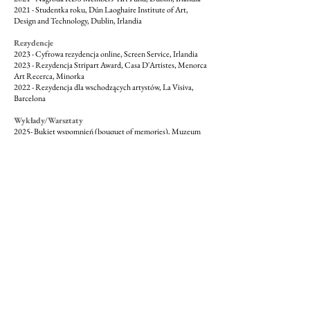
2021 - Studentka roku, Dún Laoghaire Institute of Art,
Design and Technology, Dublin, Irlandia
Rezydencje
2023 - Cyfrowa rezydencja online, Screen Service, Irlandia
2023 - Rezydencja Stripart Award, Casa D'Artistes, Menorca
Art Recerca, Minorka
2022 - Rezydencja dla wschodzących artystów, La Visiva,
Barcelona
Wykłady/Warsztaty
2025- Bukiet wspomnień (bouquet of memories), Muzeum
Osiedli Mieszkaniowych, Lublin
2025 -
La Vida de La Muerte
, Centre Cívic Guinardó,
Barcelona
2024 -
La Vida de La Muerte
, Casa D'Artistes, Menorca Art
Recerca, warsztat online
2022 -
Missed Deadline
, La Visiva, Barcelona
Prasa i Prasa i Publikacje Dotyczące Mojej Pracy
2024 - „PAM!PAM!24”, explorando las rupturas de la
realidad, Paco de la Torre, Makma, revista de artes visuales y
cultura contemporánea
https://www.makma.net/pampam24-explorando-rupturas-
realidad/
2021 - The RDS Arts Awards can launch careers, but what
about the art of rejection? Gemma Tipton, The Irish Times
https://www.irishtimes.com/culture/art-and-design/visual-